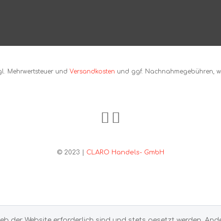
zgl. Mehrwertsteuer und
Versandkosten
und ggf. Nachnahmegebühren, we
© 2023 |
CLARO Handels- GmbH
ieb der Website erforderlich sind und stets gesetzt werden. And