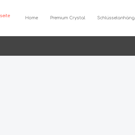
Home
Premium Crystal
Schlüsselanhäng
muck
Ketten
änger
ecker
Armbänder
ips
Displays