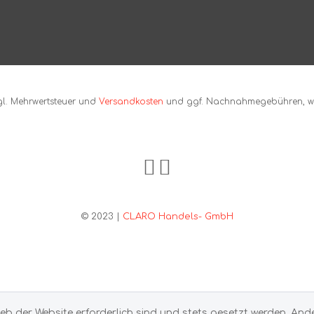
zgl. Mehrwertsteuer und
Versandkosten
und ggf. Nachnahmegebühren, we
© 2023 |
CLARO Handels- GmbH
ieb der Website erforderlich sind und stets gesetzt werden. And