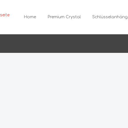
Home
Premium Crystal
Schlüsselanhäng
muck
Ketten
änger
ecker
Armbänder
ips
Displays