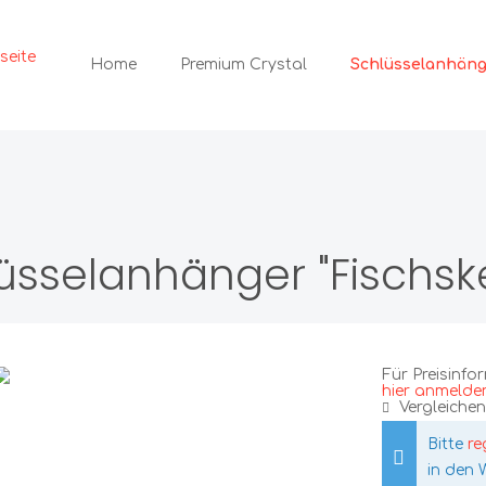
Schlüsselanhän
Home
Premium Crystal
muck
Ketten
änger
üsselanhänger "Fischske
ecker
Armbänder
ips
Displays
Für Preisinfo
hier anmelde
Vergleichen
Bitte
re
in den 