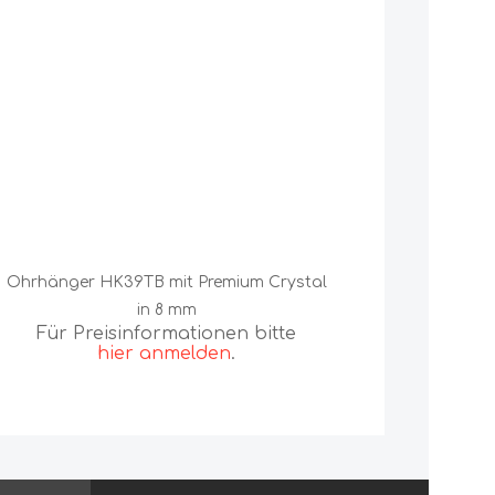
Ohrhänger HK39TB mit Premium Crystal
Ohrhän
in 8 mm
Für Preisinformationen bitte
Für 
hier anmelden
.