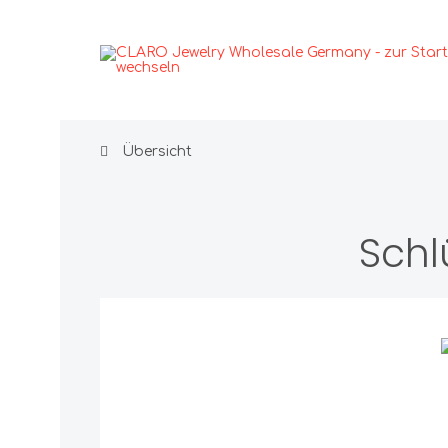
Übersicht
GLAMOUR
Ohrsch
Ohrh
Schl
Ohrst
Anhänger
Ohrcl
Ringe