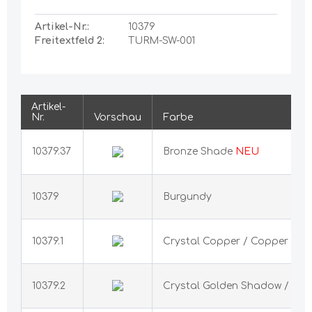
Artikel-Nr.:
10379
Freitextfeld 2:
TURM-SW-001
Artikel-
Nr.
Vorschau
Farbe
10379.37
Bronze Shade
NEU
10379
Burgundy
10379.1
Crystal Copper / Copper
10379.2
Crystal Golden Shadow / Go