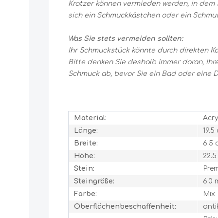
Kratzer können vermieden werden, in dem S
sich ein Schmuckkästchen oder ein Schmu
Was Sie stets vermeiden sollten:
Ihr Schmuckstück könnte durch direkten K
Bitte denken Sie deshalb immer daran, Ih
Schmuck ab, bevor Sie ein Bad oder eine D
Material:
Acry
Länge:
19.5
Breite:
6.5 
Höhe:
22.5
Stein:
Pre
Steingröße:
6.0
Farbe:
Mix
Oberflächenbeschaffenheit:
anti