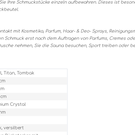
ie Ihre Schmuckstücke einzeln aufbewahren. Dieses ist besond
ckbeutel.
ontakt mit Kosmetika, Parfum, Haar- & Deo- Sprays, Reinigung
ren Schmuck erst nach dem Auftragen von Parfums, Cremes oder
usche nehmen, Sie die Sauna besuchen, Sport treiben oder be
l, Titan, Tombak
 cm
cm
 cm
mium Crystal
 mm
k, versilbert