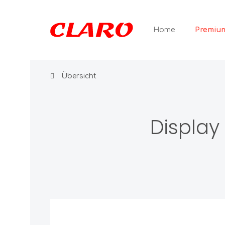
Premium
Home
Übersicht
GLAMOUR
Ohrsch
Ohrh
Display
Ohrst
Anhänger
Ohrcl
Ringe