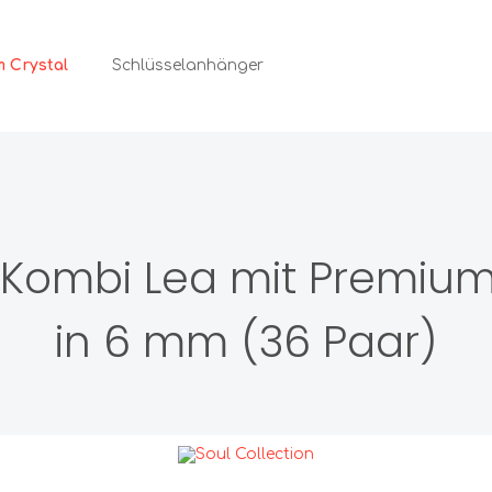
 Crystal
Schlüsselanhänger
muck
Ketten
änger
 Kombi Lea mit Premium
ecker
Armbänder
ips
in 6 mm (36 Paar)
Displays