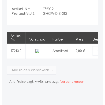
Artikel-Nr.:
17210.2
Freitextfeld 2:
SHOW-DIS-013
Artikel-
Nr.
Vorschau
Farbe
Preis
Bestel
17210.2
Amethyst
0,00 €
Alle in den Warenkorb
Alle Preise zzgl. MwSt. und zzgl.
Versandkosten